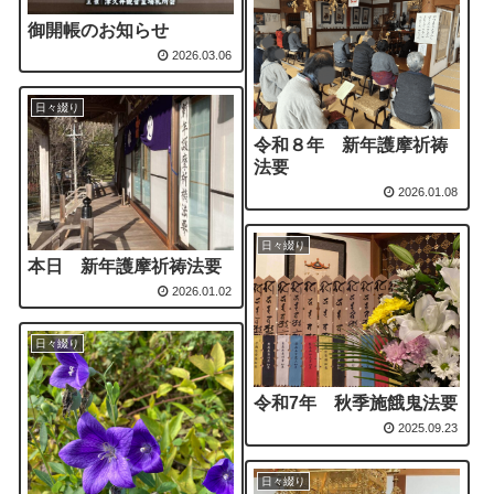
御開帳のお知らせ
2026.03.06
日々綴り
令和８年 新年護摩祈祷
法要
2026.01.08
日々綴り
本日 新年護摩祈祷法要
2026.01.02
日々綴り
令和7年 秋季施餓鬼法要
2025.09.23
日々綴り