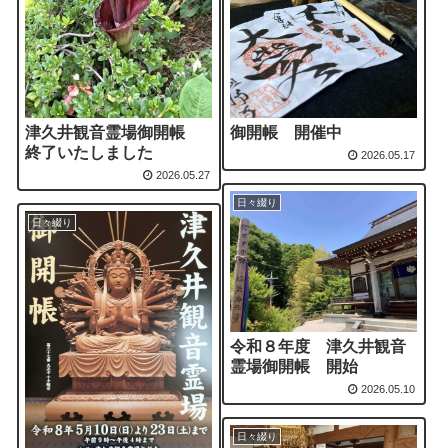
津久井観音霊場御開帳
御開帳 開催中
終了いたしました
2026.05.17
2026.05.27
日々綴り
日々綴り
令和８年度 津久井観音
霊場御開帳 開始
2026.05.10
日々綴り