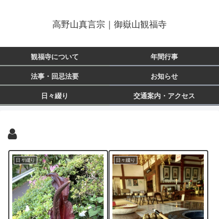
高野山真言宗｜御嶽山観福寺
観福寺について
年間行事
法事・回忌法要
お知らせ
日々綴り
交通案内・アクセス
日々綴り
日々綴り