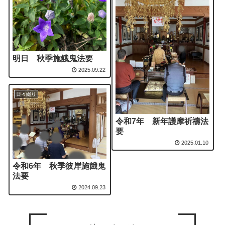
明日 秋季施餓鬼法要
2025.09.22
日々綴り
令和7年 新年護摩祈禱法
要
2025.01.10
令和6年 秋季彼岸施餓鬼
法要
2024.09.23